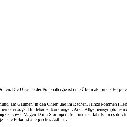
Pollen. Die Ursache der Pollenallergie ist eine Überreaktion der körpe
 Mund, am Gaumen, in den Ohren und im Rachen. Hinzu kommen Fließsch
änen oder sogar Bindehautentzündungen. Auch Allgemeinsymptome mac
ähigkeit sowie Magen-Darm-Störungen. Schlimmstenfalls kann es dur
– die Folge ist allergisches Asthma.