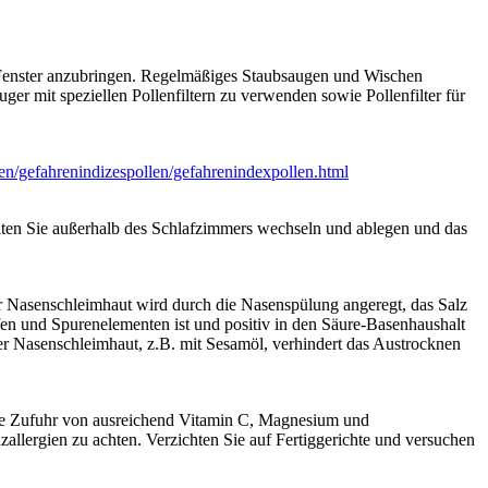
die Fenster anzubringen. Regelmäßiges Staubsaugen und Wischen
r mit speziellen Pollenfiltern zu verwenden sowie Pollenfilter für
n/gefahrenindizespollen/gefahrenindexpollen.html
lten Sie außerhalb des Schlafzimmers wechseln und ablegen und das
 Nasenschleimhaut wird durch die Nasenspülung angeregt, das Salz
fen und Spurenelementen ist und positiv in den Säure-Basenhaushalt
der Nasenschleimhaut, z.B. mit Sesamöl, verhindert das Austrocknen
ie Zufuhr von ausreichend Vitamin C, Magnesium und
llergien zu achten. Verzichten Sie auf Fertiggerichte und versuchen