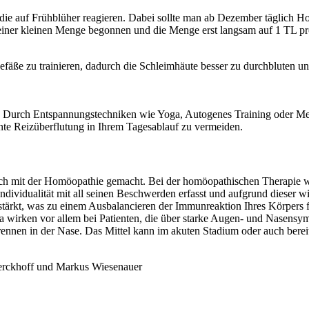
, die auf Frühblüher reagieren. Dabei sollte man ab Dezember täglich
 einer kleinen Menge begonnen und die Menge erst langsam auf 1 TL p
äße zu trainieren, dadurch die Schleimhäute besser zu durchbluten un
r. Durch Entspannungstechniken wie Yoga, Autogenes Training oder Me
ente Reizüberflutung in Ihrem Tagesablauf zu vermeiden.
ch mit der Homöopathie gemacht. Bei der homöopathischen Therapie w
Individualität mit all seinen Beschwerden erfasst und aufgrund dieser 
gestärkt, was zu einem Ausbalancieren der Immunreaktion Ihres Körper
a wirken vor allem bei Patienten, die über starke Augen- und Nasens
rennen in der Nase. Das Mittel kann im akuten Stadium oder auch bere
rckhoff und Markus Wiesenauer