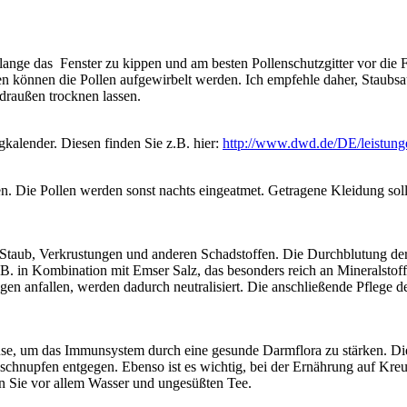
als lange das Fenster zu kippen und am besten Pollenschutzgitter vor 
 können die Pollen aufgewirbelt werden. Ich empfehle daher, Staubsauge
 draußen trocknen lassen.
gkalender. Diesen finden Sie z.B. hier:
http://www.dwd.de/DE/leistunge
. Die Pollen werden sonst nachts eingeatmet. Getragene Kleidung sol
Staub, Verkrustungen und anderen Schadstoffen. Die Durchblutung der
z.B. in Kombination mit Emser Salz, das besonders reich an Mineralstof
gen anfallen, werden dadurch neutralisiert. Die anschließende Pflege 
üse, um das Immunsystem durch eine gesunde Darmflora zu stärken. D
nupfen entgegen. Ebenso ist es wichtig, bei der Ernährung auf Kreuza
n Sie vor allem Wasser und ungesüßten Tee.