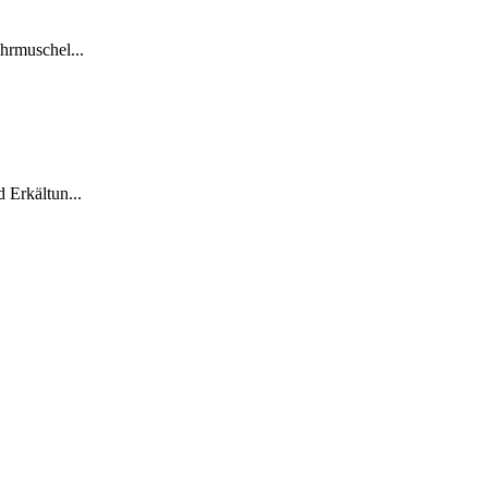
hrmuschel...
 Erkältun...